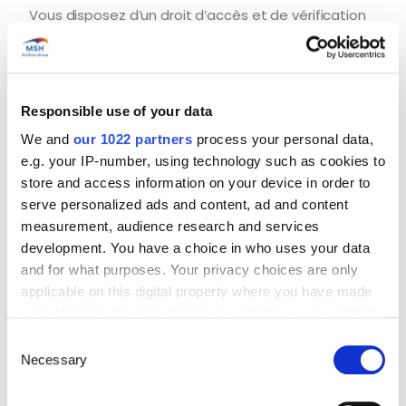
Vous disposez d’un droit d’accès et de vérification
des données personnelles en notre possession
vous concernant, ainsi que d’un droit de
rectification des données personnelles qui seraient
inexactes le cas échéant. Selon les circonstances,
nous pouvons ne pas être en mesure de vous
Responsible use of your data
donner accès à toutes les données. Dans ce cas,
nous vous en informerons et vous en indiquerons
We and
our 1022 partners
process your personal data,
les raisons. En tant que filiale d’une entreprise
française, nous respectons le Règlement général
e.g. your IP-number, using technology such as cookies to
sur la protection des données (« RGPD ») : vous
store and access information on your device in order to
disposez par conséquent d’un droit d’effacement,
serve personalized ads and content, ad and content
de limitation ou d’opposition et de portabilité de
vos données à caractère personnel, ainsi que du
measurement, audience research and services
droit d’organiser des directives post-mortem.
development. You have a choice in who uses your data
and for what purposes. Your privacy choices are only
Conformément au RGPD, MSH INTERNATIONAL, situé
à Season, 39 rue Mstislav Rostropovitch 75815 Paris
applicable on this digital property where you have made
Cedex 17, a désigné un Délégué à la protection des
your choices. You can change or withdraw your consent
données, des Correspondants à la protection des
any time from the Cookie Declaration or by clicking on
données et des IT Risk Managers afin d’assurer le
Consent
dynamisme et l’efficacité de la protection des
the Privacy trigger icon.
Necessary
Selection
données au sein de ses entités.
If you allow, we would also like to:
Mis à jour le : 28 octobre 2024